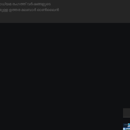
ാധ്യമ രംഗത്ത് വർഷങ്ങളുടെ
്യമുള്ള ഉത്തര മലബാർ ഓൺലൈൻ