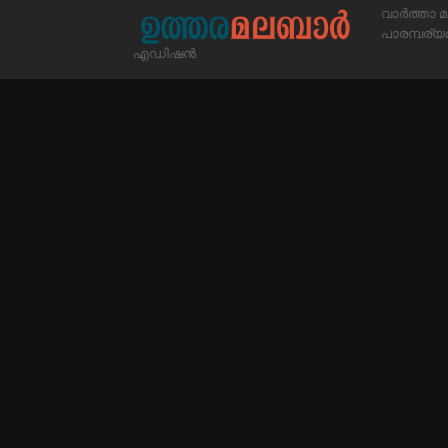
വാർത്താ മ
പാരമ്പര
എഡിഷൻ