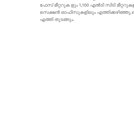
ഫേസ് മീറ്ററുക ളും 1,100 എൽടി സിടി മീറ്ററു
സെക്ഷൻ ഓഫിസുകളിലും എത്തിക്കഴിഞ്ഞു.ബാക
എത്തി തുടങ്ങും.