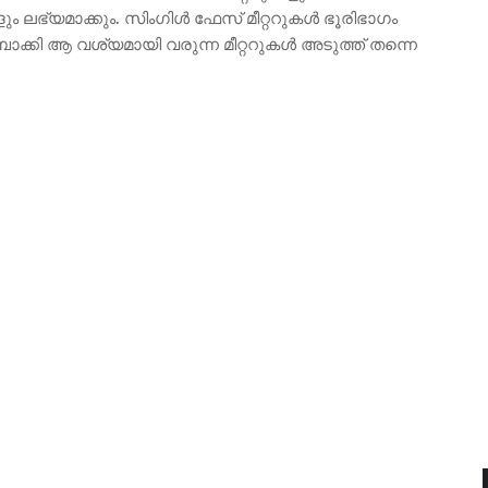
കളും ലഭ്യമാക്കും. സിംഗിൾ ഫേസ് മീറ്ററുകൾ ഭൂരിഭാഗം
്കി ആ വശ്യമായി വരുന്ന മീറ്ററുകൾ അടുത്ത് തന്നെ