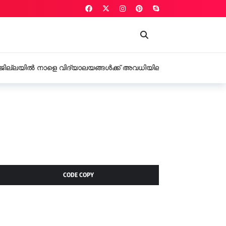
 വിദ്യാലയങ്ങൾക്ക് അവധിയില്ല,
റുടെ സ്നേഹോപദേശം
CODE COPY