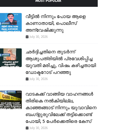
MOST POPULAR
വീട്ടിൽ നിന്നും പോയ ആളെ
കാണാതായി, പൊലീസ്
അന്വേഷിക്കുന്നു
July 30, 2026
ഛർദ്ദിച്ചതിനെ തുടർന്ന്
ആശുപത്രിയിൽ പ്രവേശിപ്പിച്ച
യുവതി മരിച്ചു, വിഷം കഴിച്ചതായി
ഡോക്ടറോട് പറഞ്ഞു
July 30, 2026
വാടകക്ക് വാങ്ങിയ വാഹനങ്ങൾ
തിരികെ നൽകിയില്ല,
കാഞ്ഞങ്ങാട് നിന്നും യുവാവിനെ
ബംഗ്ളുരുവിലേക്ക് തട്ടിക്കൊണ്ട്
പോയി, 5 പേർക്കെതിരെ കേസ്
July 30, 2026