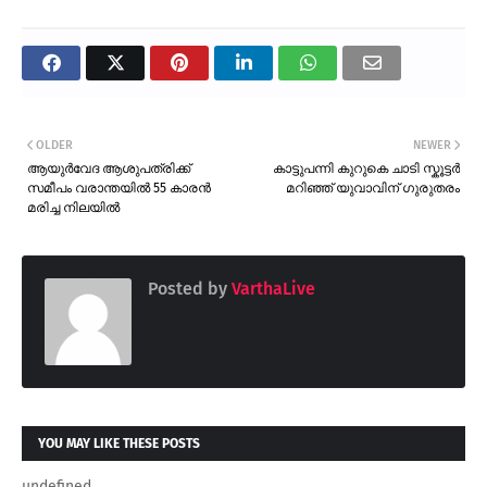
OLDER
NEWER
ആയുർവേദ ആശുപത്രിക്ക്
കാട്ടുപന്നി കുറുകെ ചാടി സ്കൂട്ടർ
സമീപം വരാന്തയിൽ 55 കാരൻ
മറിഞ്ഞ് യുവാവിന് ഗുരുതരം
മരിച്ച നിലയിൽ
Posted by
VarthaLive
YOU MAY LIKE THESE POSTS
undefined