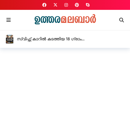
സ്വിഫ്റ്റ് കാറിൽ കടത്തിയ 18 ഗ്രാം
എം.ഡി.എം.എയുമായി രണ്ട് പേർ അറസ്റ്റിൽ