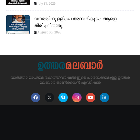
July 31, 2026
വനത്തിനുള്ളിലെ അസ്ഥികൂടം: ആളെ
തിരിച്ചറിഞ്ഞു
August 06, 2026
വാർത്താ മാധ്യമ രംഗത്ത് വർഷങ്ങളുടെ പാരമ്പര്യമുള്ള ഉത്തര
മലബാർ ഓൺലൈൻ എഡിഷൻ