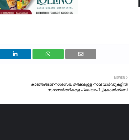
NEWER
കാഞ്ഞങ്ങാട് നഗരസഭ: തർക്കമുള്ള നാല് വാർഡുകളിൽ
സ്ഥാനാർത്ഥികളെ പ്രഖ്യാപിച്ച് കോൺഗ്രസ്