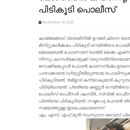
പിടികൂടി പൊലീസ്
November 19, 2025
കാഞ്ഞങ്ങാട് :ട്രെയിനിൽ ഉറങ്ങി കിടന്
മിനിറ്റുകൾക്കകം പിടികൂടി റെയിൽവെ പൊ
മൊബൈൽ ഫോണാണ് രാത്രി ഒക്കെ എക്സ്പ്
നിന്നും കാസർകോട്ടേക്ക് വരുന്നതിനിടെയാണ
നോക്കിയപ്പോൾ ഫോൺ കാണാനില്ല ഉടനെ
പാഴാക്കാതെ ഡ്യൂട്ടിയിലുണ്ടായ പൊലിസുകാർ
പിടികൂടിയത്. തമിഴ്നാട് കന്യാകുമാരി കുറു
പിടിയിലായത്. പ്രതിയെ കണ്ണൂർ റെയിൽവെ
പൊലീസ് ഓഫീസർ ഷംസീർ, സിവിൽ ഓഫീസർ 
പ്രതിയെ പിടികൂടിയത്. നഷ്ടപെട്ട ഫോൺ 
സമയത്തുള്ള ഇടപെടലാണെന്ന്
എം. എസ്. എഫ് മുൻ സംസ്ഥാന വൈസ് പ്ര