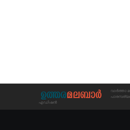
വാർത്താ മ
പാരമ്പര
എഡിഷൻ