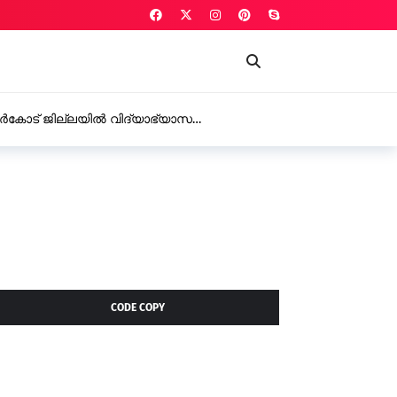
ത് യു.ഡി.എഫ് അംഗം ടി. സമീറ രാജിവച്ചു
CODE COPY