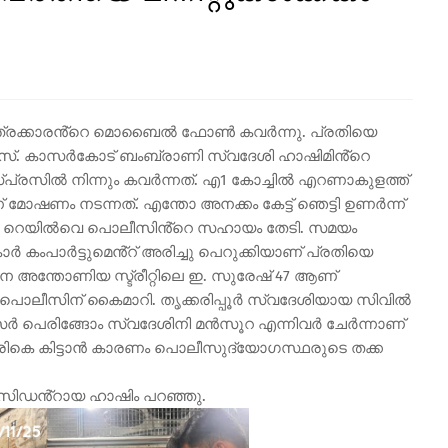
ന യാത്രക്കാരൻ്റെ മൊബൈൽ ഫോൺ കവർന്നു. പ്രതിയെ
ലീസ്. കാസർകോട് ബംബ്രാണി സ്വദേശി ഹാഷിമിൻ്റെ
രസിൽ നിന്നും കവർന്നത്. എ1 കോച്ചിൽ എറണാകുളത്ത്
് മോഷണം നടന്നത്. എന്തോ അനക്കം കേട്ട് ഞെട്ടി ഉണർന്ന്
 റെയിൽവെ പൊലീസിൻ്റെ സഹായം തേടി. സമയം
 കംപാർട്ടുമെൻ്റ് അരിച്ചു പെറുക്കിയാണ് പ്രതിയെ
മ്പന അന്തോണിയ സ്ട്രീറ്റിലെ ഇ. സുരേഷ് 47 ആണ്
 പൊലീസിന് കൈമാറി. തൃക്കരിപ്പൂർ സ്വദേശിയായ സിവിൽ
പെരിങ്ങോം സ്വദേശിനി മൻസൂറ എന്നിവർ ചേർന്നാണ്
തിരികെ കിട്ടാൻ കാരണം പൊലീസുദ്യോഗസ്ഥരുടെ തക്ക
സിഡൻ്റായ ഹാഷിം പറഞ്ഞു.