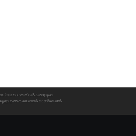
ാധ്യമ രംഗത്ത് വർഷങ്ങളുടെ
്യമുള്ള ഉത്തര മലബാർ ഓൺലൈൻ