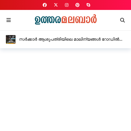
സർക്കാർ ആശുപത്രിയിലെ മാലിന്യങ്ങൾ റോഡിൽ
തള്ളി