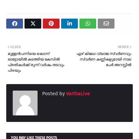
OLDER
NEWER
മുള്ളൻപന്നിയെ കൊന്ന്
ഏഴ് കിലോ വ്യാജ സ്വർണവും
ഓട്ടോയിൽ കടത്തിയ കേസിൽ
സ്വർണ കണ്ണികളുമായി നാല്
പ്രതികൾക്ക് രൂന്ന് വർഷം തടവും
പേർ അറസ്റ്റിൽ
പിഴയും
Posted by
VarthaLive
YOU MAY LIKE THESE POSTS