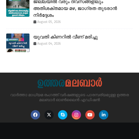
ജില്ലയിൽ വരും ദിവസങ്ങളിലും
അതിശക്തമായ മഴ, ജാഗ്രത തുടരാൻ
നിർദ്ദേശം
August 05, 2026
യുവതി കിണറിൽ വീണ് മരിച്ചു
August 04, 2026
വാർത്താ മാധ്യമ രംഗത്ത് വർഷങ്ങളുടെ പാരമ്പര്യമുള്ള ഉത്തര
മലബാർ ഓൺലൈൻ എഡിഷൻ