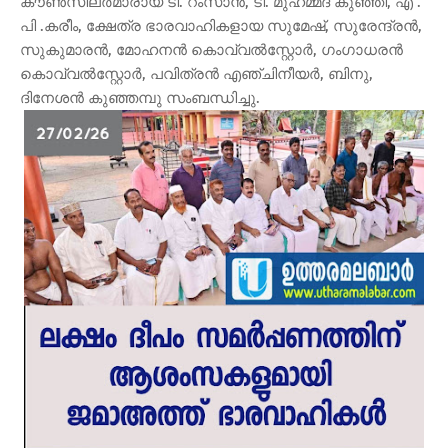
കൗണ്‍സിലര്‍മാരായ ടി. റംസാന്‍, ടി. മുഹമ്മദ് കുഞ്ഞി, എ .
പി .കരീം, ക്ഷേത്ര ഭാരവാഹികളായ സുമേഷ്, സുരേന്ദ്രന്‍,
സുകുമാരന്‍, മോഹനന്‍ കൊവ്വല്‍സ്റ്റോര്‍, ഗംഗാധരന്‍
കൊവ്വല്‍സ്റ്റോര്‍, പവിത്രന്‍ എഞ്ചിനീയര്‍, ബിനു,
ദിനേശന്‍ കുഞ്ഞമ്പു സംബന്ധിച്ചു.