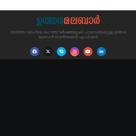
വാർത്താ മാധ്യമ രംഗത്ത് വർഷങ്ങളുടെ പാരമ്പര്യമുള്ള ഉത്തര
മലബാർ ഓൺലൈൻ എഡിഷൻ