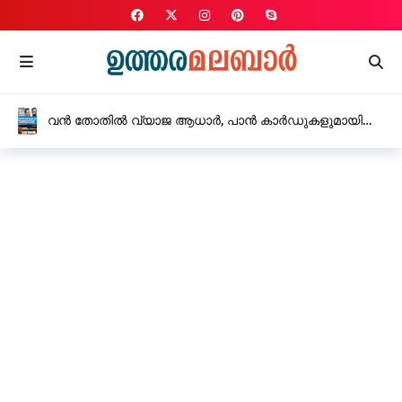
വൻ തോതിൽ വ്യാജ ആധാർ, പാൻ കാർഡുകളുമായി
കാസർകോട് സ്വദേശിയടക്കം അറസ്റ്റിൽ