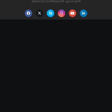
മലബാർ ഓൺലൈൻ എഡിഷൻ