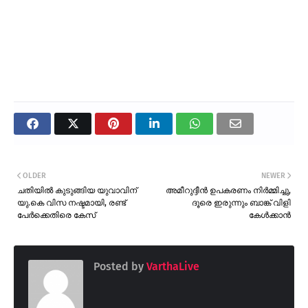
OLDER
NEWER
ചതിയിൽ കുടുങ്ങിയ യുവാവിന്
അമീറുദ്ദീൻ ഉപകരണം നിർമ്മിച്ചു,
യു.കെ വിസ നഷ്ടമായി, രണ്ട്
ദൂരെ ഇരുന്നും ബാങ്ക് വിളി
പേർക്കെതിരെ കേസ്
കേൾക്കാൻ
Posted by
VarthaLive