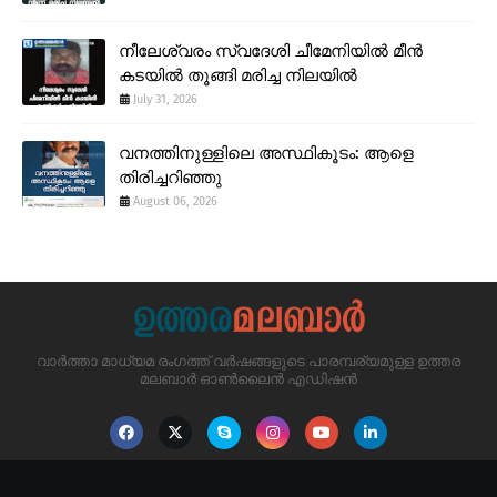
നീലേശ്വരം സ്വദേശി ചീമേനിയിൽ മീൻ
കടയിൽ തൂങ്ങി മരിച്ച നിലയിൽ
July 31, 2026
വനത്തിനുള്ളിലെ അസ്ഥികൂടം: ആളെ
തിരിച്ചറിഞ്ഞു
August 06, 2026
വാർത്താ മാധ്യമ രംഗത്ത് വർഷങ്ങളുടെ പാരമ്പര്യമുള്ള ഉത്തര
മലബാർ ഓൺലൈൻ എഡിഷൻ