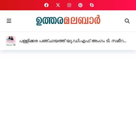
പള്ളിക്കര പഞ്ചായത്ത് യു.ഡി.എഫ് അംഗം ടി. സമീറ
രാജിവച്ചു