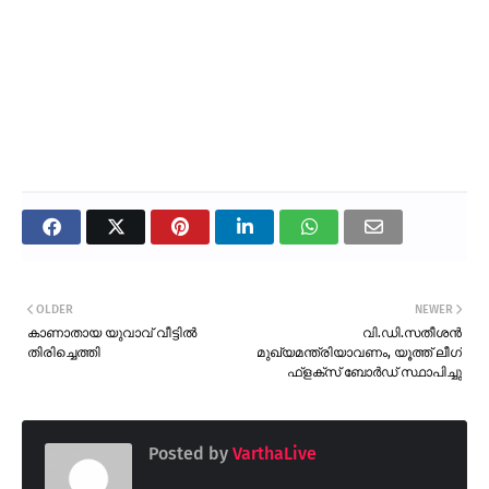
OLDER
NEWER
കാണാതായ യുവാവ് വീട്ടിൽ
വി.ഡി.സതീശൻ
തിരിച്ചെത്തി
മുഖ്യമന്ത്രിയാവണം, യൂത്ത് ലീഗ്
ഫ്ളക്സ് ബോർഡ് സ്ഥാപിച്ചു
Posted by
VarthaLive