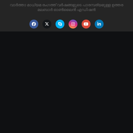
വാർത്താ മാധ്യമ രംഗത്ത് വർഷങ്ങളുടെ പാരമ്പര്യമുള്ള ഉത്തര
മലബാർ ഓൺലൈൻ എഡിഷൻ