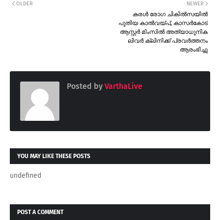
OLDER
NEWER
കരൾ രോഗ ചികിൽസയിൽ
പുതിയ കാൽവയ്പ്, കാസർകോട്
ആസ്റ്റർ മിംസിൽ അത്യാധുനിക
ലിവർ ക്ലിനിക്ക് പ്രവർത്തനം
ആരംഭിച്ചു
Posted by
VarthaLive
YOU MAY LIKE THESE POSTS
undefined
POST A COMMENT