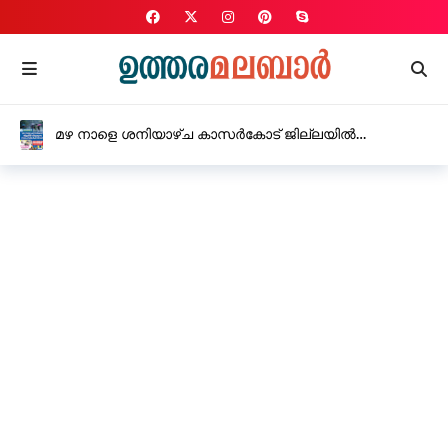
മഴ നാളെ ശനിയാഴ്ച കാസർകോട് ജില്ലയിൽ
വിദ്യാഭ്യാസ സ്ഥാപനങ്ങൾക്ക് അവധി