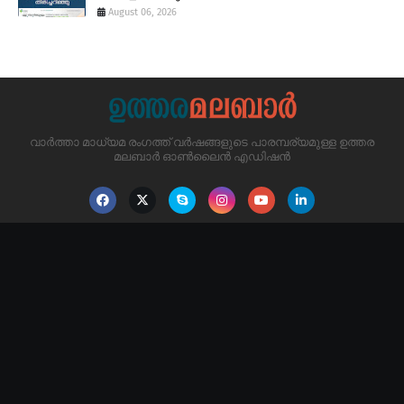
August 06, 2026
വാർത്താ മാധ്യമ രംഗത്ത് വർഷങ്ങളുടെ പാരമ്പര്യമുള്ള ഉത്തര
മലബാർ ഓൺലൈൻ എഡിഷൻ