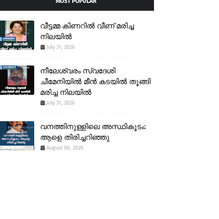
MOST POPULAR
വീട്ടമ്മ കിണറിൽ വീണ് മരിച്ച
നിലയിൽ
July 31, 2026
നീലേശ്വരം സ്വദേശി
ചീമേനിയിൽ മീൻ കടയിൽ തൂങ്ങി
മരിച്ച നിലയിൽ
July 31, 2026
വനത്തിനുള്ളിലെ അസ്ഥികൂടം:
ആളെ തിരിച്ചറിഞ്ഞു
August 06, 2026