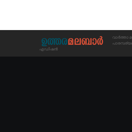
വാർത്താ മ
പാരമ്പര
എഡിഷൻ