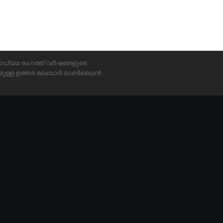
ാധ്യമ രംഗത്ത് വർഷങ്ങളുടെ
്യമുള്ള ഉത്തര മലബാർ ഓൺലൈൻ