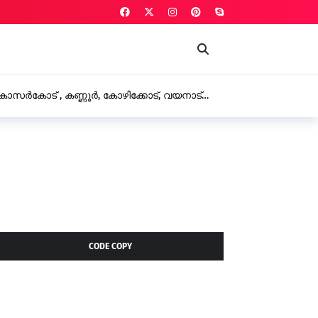
കാസർകോട് , കണ്ണൂർ, കോഴിക്കോട്, വയനാട്
രഖ്യാപിച്ചു
CODE COPY