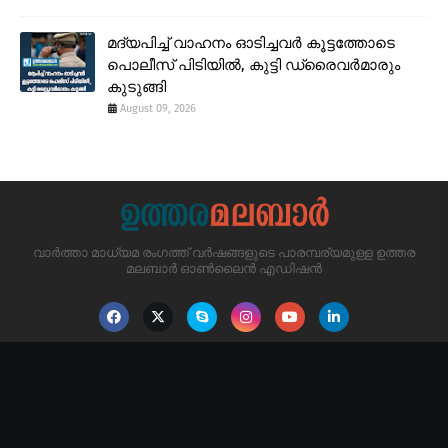
മദ്യപിച്ച് വാഹനം ഓടിച്ചവർ കൂട്ടത്തോടെ
പൊലീസ് പിടിയിൽ, കുട്ടി ഡ്രൈവർമാരും
കുടുങ്ങി
August 09, 2026
വാർത്താ മാധ്യമ രംഗത്ത് വർഷങ്ങളുടെ പാരമ്പര്യമുള്ള ഉത്തര
മലബാർ ഓൺലൈൻ എഡിഷൻ