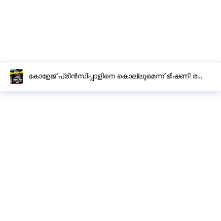
കോളേജ് പ്രിൻസിപ്പാളിനെ കൊല്ലുമെന്ന് ഭീഷണി രണ്ട്
പേർക്കെതിരെ കേസ്