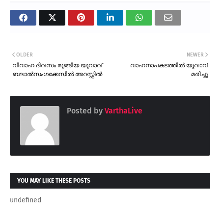
OLDER
NEWER
വിവാഹ ദിവസം മുങ്ങിയ യുവാവ്
വാഹനാപകടത്തിൽ യുവാവ്
ബലാൽസംഗക്കേസിൽ അറസ്റ്റിൽ
മരിച്ചു
Posted by
VarthaLive
YOU MAY LIKE THESE POSTS
undefined