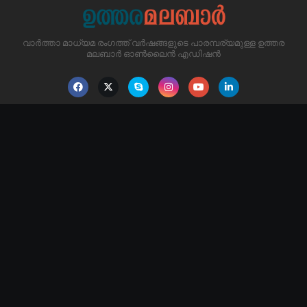
വാർത്താ മാധ്യമ രംഗത്ത് വർഷങ്ങളുടെ പാരമ്പര്യമുള്ള ഉത്തര
മലബാർ ഓൺലൈൻ എഡിഷൻ