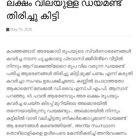
ലക്ഷം വിലയുള്ള ഡയമണ്ട്
തിരിച്ചു കിട്ടി
May 10, 2026
കാഞ്ഞങ്ങാട്: അരക്കോടി രൂപയുടെ സ്വർണാഭരണങ്ങൾ
കവർച്ച നടന്ന പൂച്ചക്കാട്ടെ പ്രവാസി മജീദിൻ്റെ വീട്ടിൽ
നിന്നും ആറ് ലക്ഷത്തിലേറെ രൂപ വില വരുന്ന ഡയമണ്ട്
പതിച്ച ആഭരണങ്ങൾ തിരിച്ചു കിട്ടി.മുക്ക് പണ്ടം എന്ന് കരുതി
കവർച്ചാ സംഘം ഉപേക്ഷിച്ചതോ, കണ്ണിൽ പെടാത്തതോ
ആകാമെന്ന് ബേക്കൽ ഡി.വൈ.എസ്.പി എം.പി. ആസാദ്
പറഞ്ഞു. 45 പവൻ ആഭരണവും അര ലക്ഷം രൂപയും
കവർച്ച ചെയ്ത കിടപ്പ് മുറിയിലെ അലമാരയിൽ
തന്നെയായിരുന്നു ഡയമണ്ടും . അലമാരയിൽ നിന്നും
കട്ടിലിൽ വാരി വലിച്ചിട്ടതു ണികൾക്കൊപ്പമാണ് ഡയമണ്ട്
ആ ഭരണങ്ങൾ കണ്ടെത്തിയത് . അന്യ സംസ്ഥാന
തൊഴിലാളികളെ ഉൾപെടെ കേന്ദ്രീകരിച്ച് അന്വേഷണം