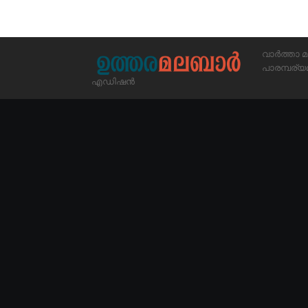
വാർത്താ മ
പാരമ്പര
എഡിഷൻ