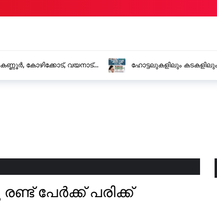
കടകളിലും പരിശോധന പഴകിയ മാംസം പിടിച്ചു
സ്വി
അറസ്
രണ്ട് പേർക്ക് പരിക്ക്