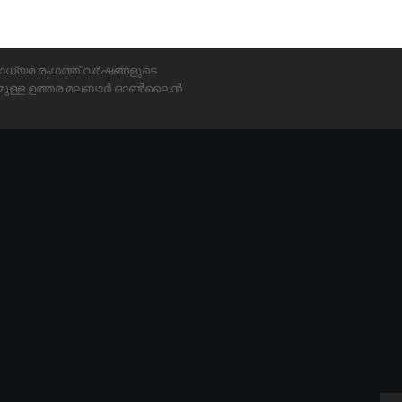
ാധ്യമ രംഗത്ത് വർഷങ്ങളുടെ
്യമുള്ള ഉത്തര മലബാർ ഓൺലൈൻ