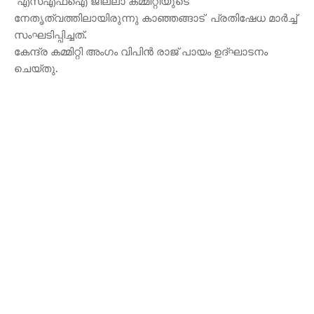
എസ്എഫ്ഐ ജില്ലാ കമ്മിറ്റിയുടെ
നേതൃത്വത്തിലായിരുന്നു കാഞ്ഞങ്ങാട് പ്രതിഷേധ മാർച്ച്
സംഘടിപ്പിച്ചത്.
കേന്ദ്ര കമ്മിറ്റി അംഗം വിപിൻ രാജ് പായം ഉദ്ഘാടനം
ചെയ്തു.