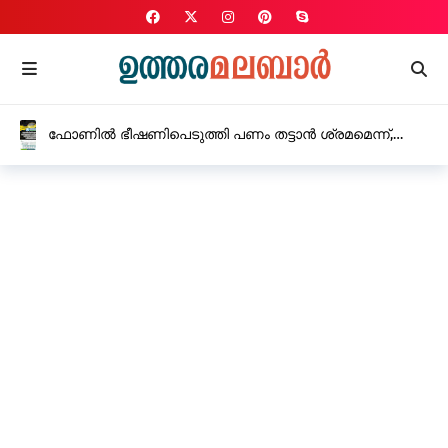
ഫോണിൽ ഭീഷണിപെടുത്തി പണം തട്ടാൻ ശ്രമമെന്ന്,
റാണിപുരം വില്ലയുടെ ഉടമസ്ഥൻ്റെ പരാതിയിൽ മൂന്ന്
പേർക്കെതിരെ കേസ്