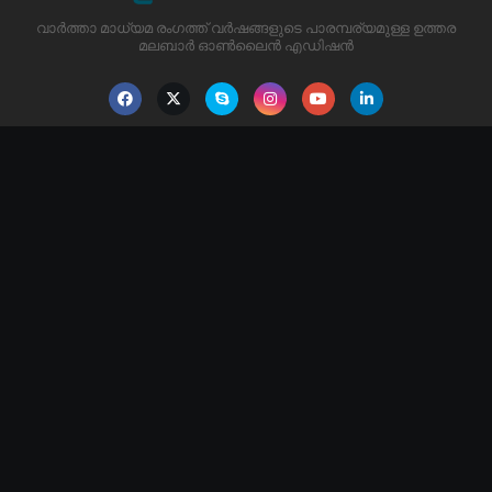
വാർത്താ മാധ്യമ രംഗത്ത് വർഷങ്ങളുടെ പാരമ്പര്യമുള്ള ഉത്തര
മലബാർ ഓൺലൈൻ എഡിഷൻ