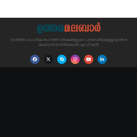
വാർത്താ മാധ്യമ രംഗത്ത് വർഷങ്ങളുടെ പാരമ്പര്യമുള്ള ഉത്തര
മലബാർ ഓൺലൈൻ എഡിഷൻ