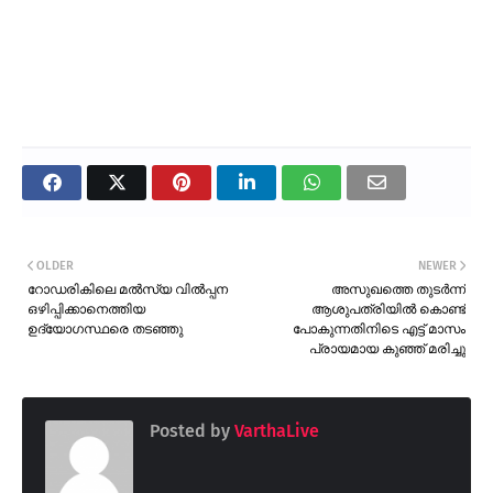
OLDER
NEWER
റോഡരികിലെ മൽസ്യ വിൽപ്പന
അസുഖത്തെ തുടർന്ന്
ഒഴിപ്പിക്കാനെത്തിയ
ആശുപത്രിയിൽ കൊണ്ട്
ഉദ്യോഗസ്ഥരെ തടഞ്ഞു
പോകുന്നതിനിടെ എട്ട് മാസം
പ്രായമായ കുഞ്ഞ് മരിച്ചു
Posted by
VarthaLive