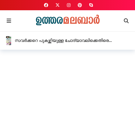
സവർക്കറെ പുകഴ്ത്തിയുള്ള ചോദ്യാവലിക്കെതിരെ
സി.പി.എം, കർശന നടപടിക്ക് നിർദ്ദേശം നൽകി
വിദ്യാഭ്യാസ മന്ത്രി