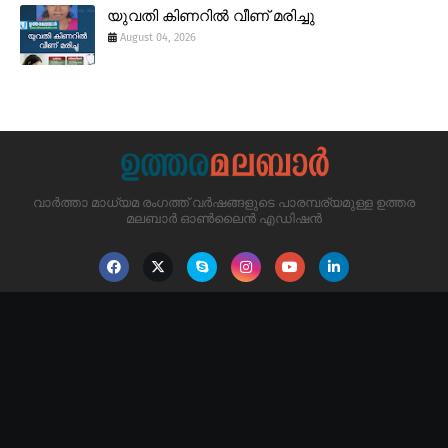
യുവതി കിണറിൽ വീണ് മരിച്ചു
August 04, 2026
വാർത്താ മാധ്യമ രംഗത്ത് വർഷങ്ങളുടെ പാരമ്പര്യമുള്ള ഉത്തര
മലബാർ ഓൺലൈൻ എഡിഷൻ