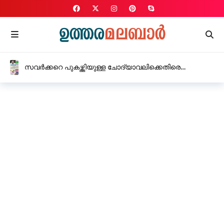
സവർക്കറെ പുകഴ്ത്തിയുള്ള ചോദ്യാവലിക്കെതിരെ
സി.പി.എം, കർശന നടപടിക്ക് നിർദ്ദേശം നൽകി
വിദ്യാഭ്യാസ മന്ത്രി