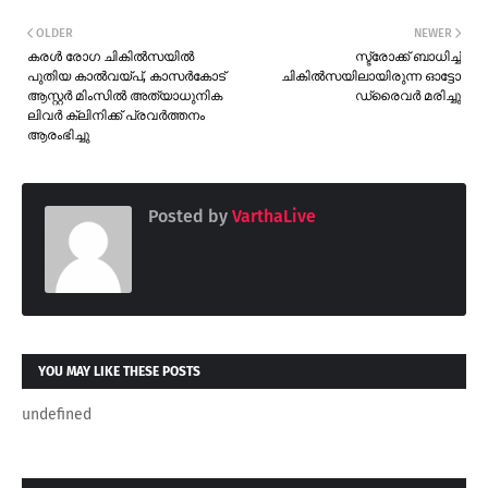
OLDER
NEWER
കരൾ രോഗ ചികിൽസയിൽ
സ്ട്രോക്ക് ബാധിച്ച്
പുതിയ കാൽവയ്പ്, കാസർകോട്
ചികിൽസയിലായിരുന്ന ഓട്ടോ
ആസ്റ്റർ മിംസിൽ അത്യാധുനിക
ഡ്രൈവർ മരിച്ചു
ലിവർ ക്ലിനിക്ക് പ്രവർത്തനം
ആരംഭിച്ചു
Posted by
VarthaLive
YOU MAY LIKE THESE POSTS
undefined