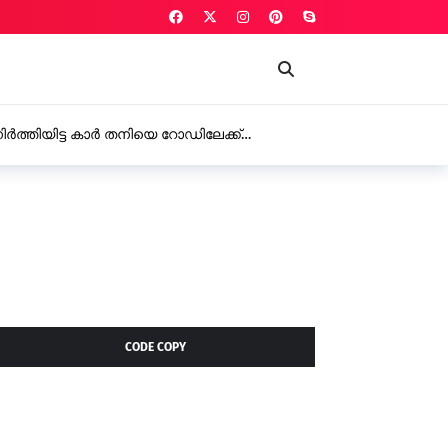
ർത്തിയിട്ട കാർ തനിയെ റോഡിലേക്ക്
്ങാട് നഗരത്തിൽ
CODE COPY