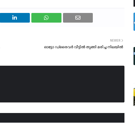
NEWER
,
ഓട്ടോ ഡ്രൈവർ വീട്ടിൽ തൂങ്ങി മരിച്ച നിലയിൽ