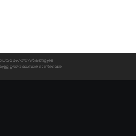
ാധ്യമ രംഗത്ത് വർഷങ്ങളുടെ
്യമുള്ള ഉത്തര മലബാർ ഓൺലൈൻ