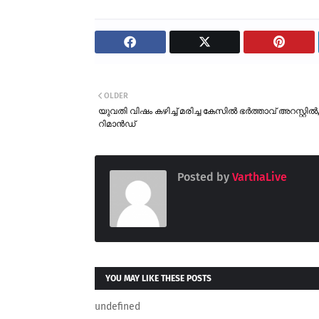
OLDER
യുവതി വിഷം കഴിച്ച് മരിച്ച കേസിൽ ഭർത്താവ് അറസ്റ്റിൽ
റിമാൻഡ്
Posted by
VarthaLive
YOU MAY LIKE THESE POSTS
undefined