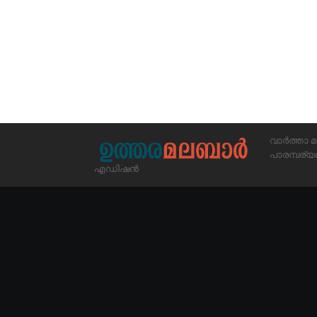
വാർത്താ മ
പാരമ്പര
എഡിഷൻ