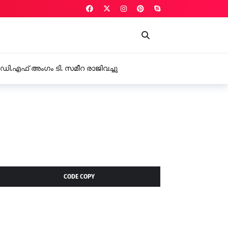
ക് സാധ്യത കാസർകോട് , കണ്ണൂർ, കോഴിക്കോട്, വയനാട്
 അലർട്ട് പ്രഖ്യാപിച്ചു
CODE COPY