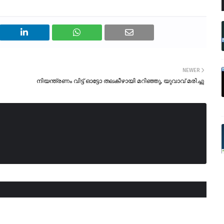
NEWER
നിയന്ത്രണം വിട്ട് ഓട്ടോ തലകീഴായി മറിഞ്ഞു, യുവാവ് മരിച്ചു