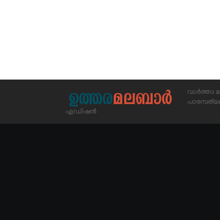
വാർത്താ മ
പാരമ്പര
എഡിഷൻ