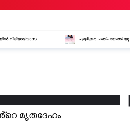
ഡി.എഫ് അംഗം ടി. സമീറ രാജിവച്ചു
അതിതീവ്ര മഴക്
ജില്ലകളിൽ റെഡ്
ിൻ്റെ മൃതദേഹം