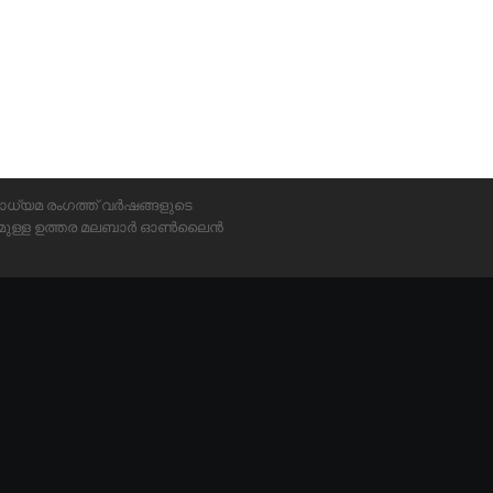
ാധ്യമ രംഗത്ത് വർഷങ്ങളുടെ
്യമുള്ള ഉത്തര മലബാർ ഓൺലൈൻ