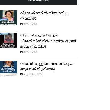
MOST POPULAR
വീട്ടമ്മ കിണറിൽ വീണ് മരിച്ച
നിലയിൽ
July 31, 2026
നീലേശ്വരം സ്വദേശി
ചീമേനിയിൽ മീൻ കടയിൽ തൂങ്ങി
മരിച്ച നിലയിൽ
July 31, 2026
വനത്തിനുള്ളിലെ അസ്ഥികൂടം:
ആളെ തിരിച്ചറിഞ്ഞു
August 06, 2026