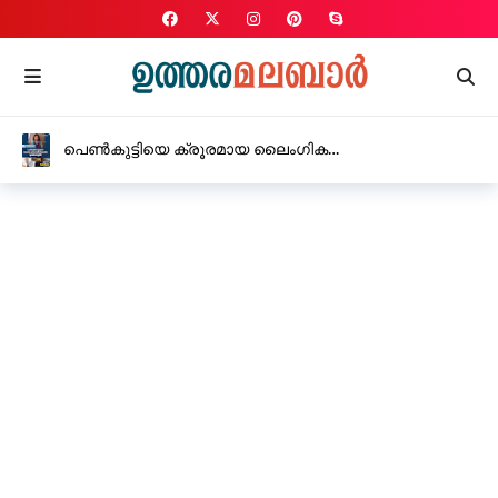
പെൺകുട്ടിയെ ക്രൂരമായ ലൈംഗിക
പീഡനത്തിനിരയാക്കിയ യുവതി അറസ്റ്റിൽ