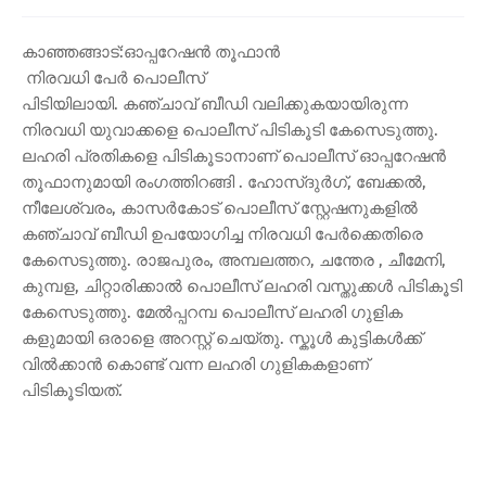
കാഞ്ഞങ്ങാട്:ഓപ്പറേഷൻ തൂഫാൻ
നിരവധി പേർ പൊലീസ്
പിടിയിലായി. കഞ്ചാവ് ബീഡി വലിക്കുകയായിരുന്ന
നിരവധി യുവാക്കളെ പൊലീസ് പിടികൂടി കേസെടുത്തു.
ലഹരി പ്രതികളെ പിടികൂടാനാണ് പൊലീസ് ഓപ്പറേഷൻ
തൂഫാനുമായി രംഗത്തിറങ്ങി . ഹോസ്ദുർഗ്, ബേക്കൽ,
നീലേശ്വരം, കാസർകോട് പൊലീസ് സ്റ്റേഷനുകളിൽ
കഞ്ചാവ് ബീഡി ഉപയോഗിച്ച നിരവധി പേർക്കെതിരെ
കേസെടുത്തു. രാജപുരം, അമ്പലത്തറ, ചന്തേര , ചീമേനി,
കുമ്പള, ചിറ്റാരിക്കാൽ പൊലീസ് ലഹരി വസ്തുക്കൾ പിടികൂടി
കേസെടുത്തു. മേൽപ്പറമ്പ പൊലീസ് ലഹരി ഗുളിക
കളുമായി ഒരാളെ അറസ്റ്റ് ചെയ്തു. സ്കൂൾ കുട്ടികൾക്ക്
വിൽക്കാൻ കൊണ്ട് വന്ന ലഹരി ഗുളികകളാണ്
പിടികൂടിയത്.