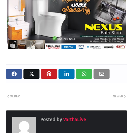
OLDER
NEWER
Posted by
VarthaLive