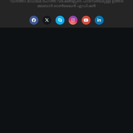
വാർത്താ മാധ്യമ രംഗത്ത് വർഷങ്ങളുടെ പാരമ്പര്യമുള്ള ഉത്തര
മലബാർ ഓൺലൈൻ എഡിഷൻ