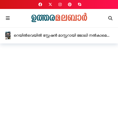
റെയിൽവെയിൽ സ്റ്റേഷൻ മാസ്റ്ററായി ജോലി നൽകാമെന്ന്
പറഞ്ഞ് യുവതിയിൽ നിന്നും 15 ലക്ഷം രൂപ തട്ടി