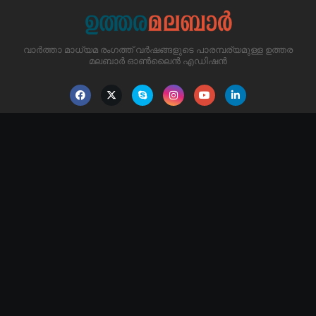
വാർത്താ മാധ്യമ രംഗത്ത് വർഷങ്ങളുടെ പാരമ്പര്യമുള്ള ഉത്തര
മലബാർ ഓൺലൈൻ എഡിഷൻ