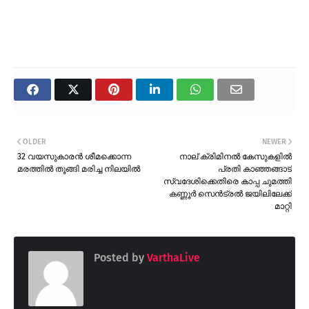
OLDER
NEWER
32 വയസുകാരൻ ശീമക്കൊന്ന
നാല് ക്രിമിനൽ കേസുകളിൽ
മരത്തിൽ തൂങ്ങി മരിച്ച നിലയിൽ
പ്രതി കാഞ്ഞങ്ങാട്
സ്വദേശിക്കെതിരെ കാപ്പ ചുമത്തി
കണ്ണൂർ സെൻട്രൽ ജയിലിലേക്ക്
മാറ്റി
Posted by
VarthaLive