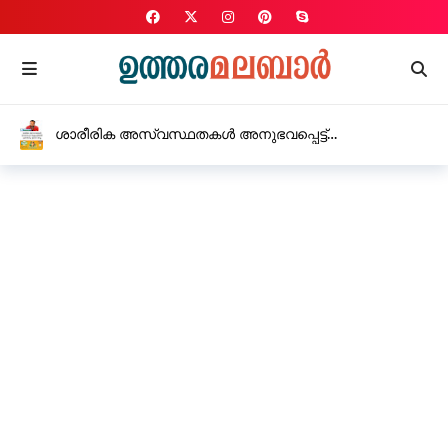
ശാരീരിക അസ്വസ്ഥതകൾ അനുഭവപ്പെട്ട്
ആശുപത്രിയിൽ പ്രവേശിപ്പിച്ച യുവാവ് മരിച്ചു