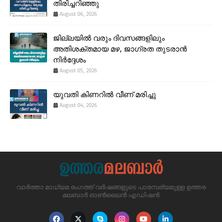
തിരിച്ചറിഞ്ഞു
August 06, 2026
ജില്ലയിൽ വരും ദിവസങ്ങളിലും
അതിശക്തമായ മഴ, ജാഗ്രത തുടരാൻ
നിർദ്ദേശം
August 05, 2026
യുവതി കിണറിൽ വീണ് മരിച്ചു
August 04, 2026
വാർത്താ മാധ്യമ രംഗത്ത് വർഷങ്ങളുടെ പാരമ്പര്യമുള്ള ഉത്തര
മലബാർ ഓൺലൈൻ എഡിഷൻ