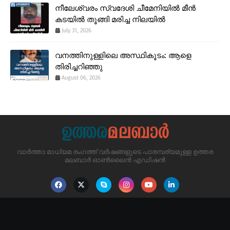
നീലേശ്വരം സ്വദേശി ചീമേനിയിൽ മീൻ
കടയിൽ തൂങ്ങി മരിച്ച നിലയിൽ
July 31, 2026
വനത്തിനുള്ളിലെ അസ്ഥികൂടം: ആളെ
തിരിച്ചറിഞ്ഞു
August 06, 2026
വാർത്താ മാധ്യമ രംഗത്ത് വർഷങ്ങളുടെ പാരമ്പര്യമുള്ള ഉത്തര
മലബാർ ഓൺലൈൻ എഡിഷൻ