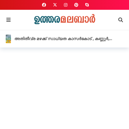
അതിതീവ്ര മഴക്ക് സാധ്യത കാസർകോട് , കണ്ണൂർ,
കോഴിക്കോട്, വയനാട് ജില്ലകളിൽ റെഡ് അലർട്ട്
പ്രഖ്യാപിച്ചു