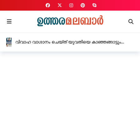
വിവാഹ വാഗ്ദാനം ചെയ്ത് യുവതിയെ കാഞ്ഞങ്ങാട്ടും
കുമ്പളയിലും ബലാൽസംഗം ചെയ്ത യുവാവിന് 10 വർഷം
കഠിന തടവ്