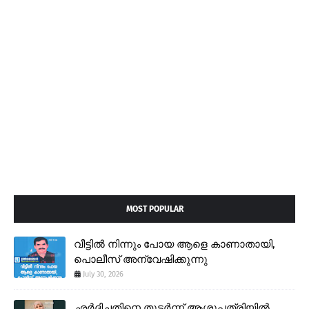
MOST POPULAR
വീട്ടിൽ നിന്നും പോയ ആളെ കാണാതായി,
പൊലീസ് അന്വേഷിക്കുന്നു
July 30, 2026
ഛർദ്ദിച്ചതിനെ തുടർന്ന് ആശുപത്രിയിൽ