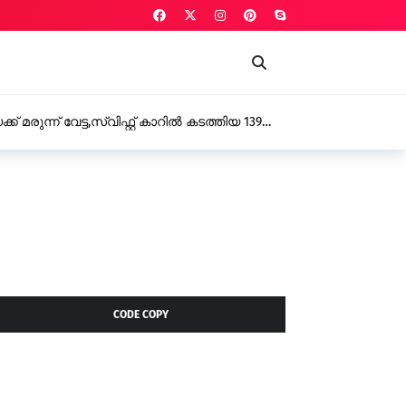
ങാട് സ്വദേശിയായ യുവാവ് ഗൾഫിൽ ഹൃദയാഘാതത്തെ തുടർന്ന്
CODE COPY