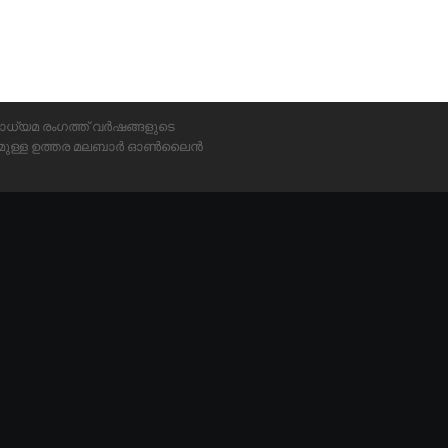
ാധ്യമ രംഗത്ത് വർഷങ്ങളുടെ
്യമുള്ള ഉത്തര മലബാർ ഓൺലൈൻ