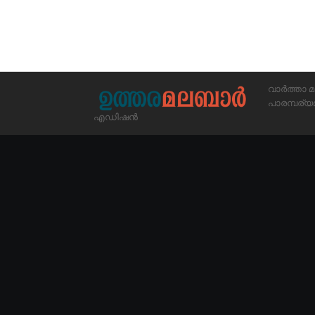
വാർത്താ മ
പാരമ്പര
എഡിഷൻ