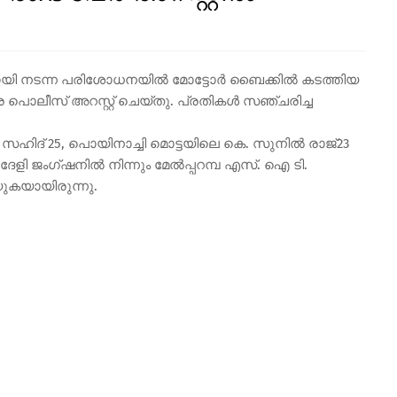
മായി നടന്ന പരിശോധനയിൽ മോട്ടോർ ബൈക്കിൽ കടത്തിയ
െ പൊലീസ് അറസ്റ്റ് ചെയ്തു. പ്രതികൾ സഞ്ചരിച്ച
സഹിദ് 25, പൊയിനാച്ചി മൊട്ടയിലെ കെ. സുനിൽ രാജ്23
െ ദേളി ജംഗ്ഷനിൽ നിന്നും മേൽപ്പറമ്പ എസ്. ഐ ടി.
ുകയായിരുന്നു.