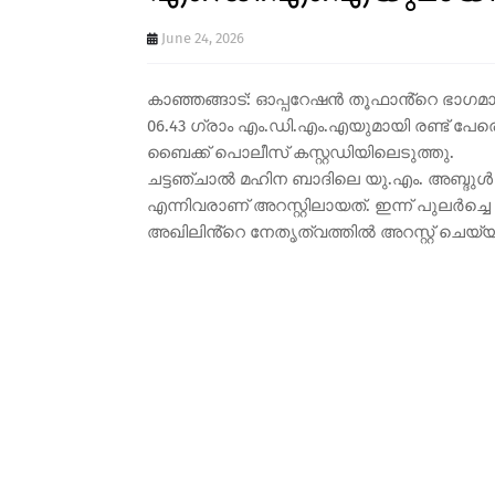
June 24, 2026
കാഞ്ഞങ്ങാട്: ഓപ്പറേഷൻ തൂഫാൻ്റെ ഭാഗ
06.43 ഗ്രാം എം.ഡി.എം.എയുമായി രണ്ട് പേര
ബൈക്ക് പൊലീസ് കസ്റ്റഡിയിലെടുത്തു.
ചട്ടഞ്ചാൽ മഹിന ബാദിലെ യു.എം. അബ്ദുൾ 
എന്നിവരാണ് അറസ്റ്റിലായത്. ഇന്ന് പുലർച്ച
അഖിലിൻ്റെ നേതൃത്വത്തിൽ അറസ്റ്റ് ചെയ്യ