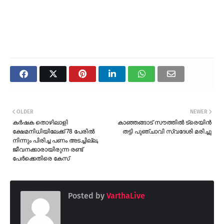
OLDER
NEWER
കർഷക തൊഴിലാളി
കാഞ്ഞങ്ങാട് സൗത്തിൽ ട്രെയിൻ
ക്ഷേമനിധിയിലേക്ക് 78 പേരിൽ
തട്ടി പുഞ്ചാവി സ്വദേശി മരിച്ചു
നിന്നും പിരിച്ച പണം അടച്ചില്ല,
ജീവനക്കാരായിരുന്ന രണ്ട്
പേർക്കെതിരെ കേസ്
Posted by
VarthaLive