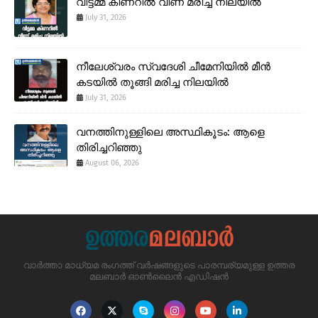
വീട്ടമ്മ കിണറിൽ വീണ് മരിച്ച നിലയിൽ
July 31, 2026
നീലേശ്വരം സ്വദേശി ചീമേനിയിൽ മീൻ
കടയിൽ തൂങ്ങി മരിച്ച നിലയിൽ
July 31, 2026
വനത്തിനുള്ളിലെ അസ്ഥികൂടം: ആളെ
തിരിച്ചറിഞ്ഞു
August 06, 2026
വാർത്താ മാധ്യമ രംഗത്ത് വർഷങ്ങളുടെ പാരമ്പര്യമുള്ള ഉത്തര
മലബാർ ഓൺലൈൻ എഡിഷൻ