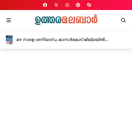
മഴ നാളെ ശനിയാഴ്ച കാസർകോട് ജില്ലയിൽ
വിദ്യാഭ്യാസ സ്ഥാപനങ്ങൾക്ക് അവധി