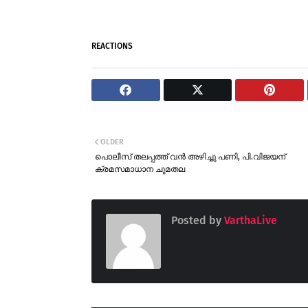
REACTIONS
OLDER
പൊലീസ് തലപ്പത്ത് വൻ അഴിച്ചു പണി, പി.വിജയന്
ക്രമസമാധാന ചുമതല
Posted by
VarthaLive