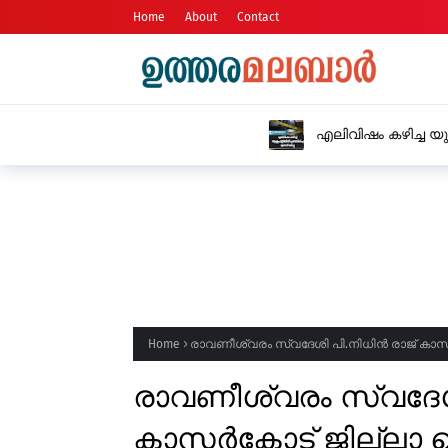
Home
About
Contact
എലിവിഷം കഴിച്ച യുവാവ് ആശുപത്രിയിൽ 
Home
രാവണീശ്വരം സ്വദേശി പി.നിധിൻ രാജ് കാസ
രാവണീശ്വരം സ്വദേശ
കാസർകോട് ജില്ലാ പ