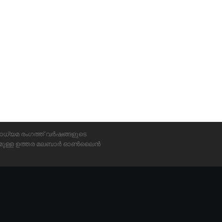
ാധ്യമ രംഗത്ത് വർഷങ്ങളുടെ
്യമുള്ള ഉത്തര മലബാർ ഓൺലൈൻ