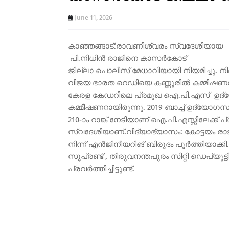
June 11, 2026
കാഞ്ഞങ്ങാട്:രാവണീശ്വരം സ്വദേശിയായ
പി.നിധിൻ രാജിനെ കാസർകോട്
ജില്ലാ പൊലീസ് മേധാവിയായി നിയമിച്ചു.
വിജയ ഭാരത റെഡിയെ കണ്ണൂരിൽ കമ്മീഷണറായ
കേരള കേഡറിലെ പ്രമുഖ ഐ.പി.എസ് ഉദ്യോഗ
കമ്മീഷണറായിരുന്നു. 2019 ബാച്ച് ഉദ്യോ
210-ാം റാങ്ക് നേടിയാണ് ഐ.പി.എസ്സിലേക്ക
സ്വദേശിയാണ്.വിദ്യാഭ്യാസം: കോട്ടയം രാജീവ്
നിന്ന് എൻജിനീയറിങ് ബിരുദം പൂർത്തിയാക്കി
സൂപ്രണ്ട് , തിരുവനന്തപുരം സിറ്റി ഡെപ്യ
പ്രവർത്തിച്ചിട്ടുണ്ട്.