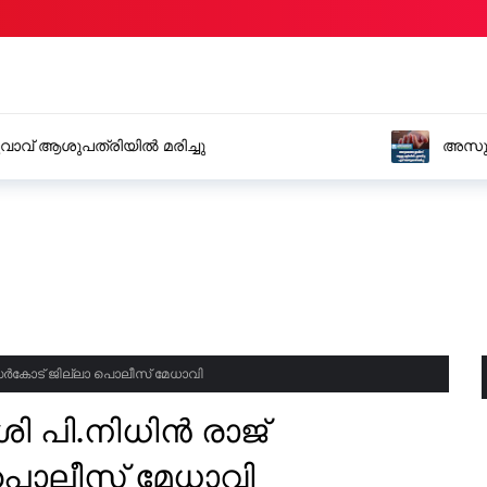
മരിച്ചു
അസുഖത്തെ തുടർന്ന് ആശു
ർകോട് ജില്ലാ പൊലീസ് മേധാവി
ി പി.നിധിൻ രാജ്
ൊലീസ് മേധാവി