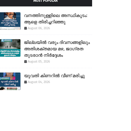
MOST POPULAR
വനത്തിനുള്ളിലെ അസ്ഥികൂടം:
ആളെ തിരിച്ചറിഞ്ഞു
August 06, 2026
ജില്ലയിൽ വരും ദിവസങ്ങളിലും
അതിശക്തമായ മഴ, ജാഗ്രത
തുടരാൻ നിർദ്ദേശം
August 05, 2026
യുവതി കിണറിൽ വീണ് മരിച്ചു
August 04, 2026