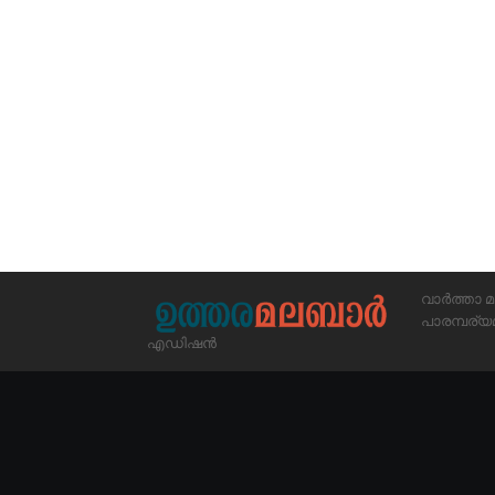
വാർത്താ മ
പാരമ്പര
എഡിഷൻ