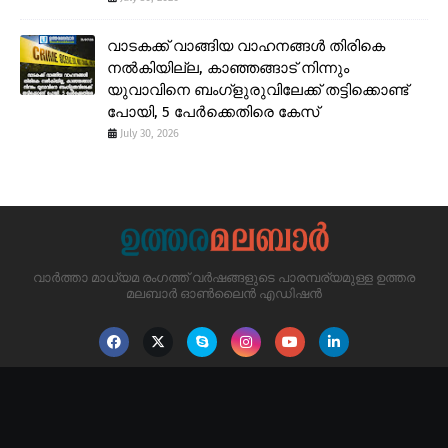
വാടകക്ക് വാങ്ങിയ വാഹനങ്ങൾ തിരികെ
നൽകിയില്ല, കാഞ്ഞങ്ങാട് നിന്നും
യുവാവിനെ ബംഗ്ളുരുവിലേക്ക് തട്ടിക്കൊണ്ട്
പോയി, 5 പേർക്കെതിരെ കേസ്
July 30, 2026
വാർത്താ മാധ്യമ രംഗത്ത് വർഷങ്ങളുടെ പാരമ്പര്യമുള്ള ഉത്തര
മലബാർ ഓൺലൈൻ എഡിഷൻ