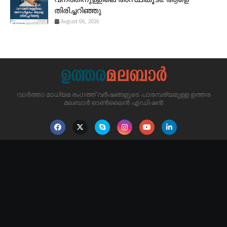
തിരിച്ചറിഞ്ഞു
August 06, 2026
വാർത്താ മാധ്യമ രംഗത്ത് വർഷങ്ങളുടെ പാരമ്പര്യമുള്ള ഉത്തര
മലബാർ ഓൺലൈൻ എഡിഷൻ