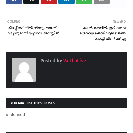
OLDER
NEWER
കിടപ്പ് മുറിയിൽ നിന്നും മയക്ക്
കടൽ കരയിൽ ഇരിക്കവെ
മരുന്നുമായി യുവാവ് അറസ്റ്റിൽ
മൽസ്യ തൊഴിലാളി തെങ്ങ്
പൊട്ടി വീണ് മരിച്ചു
Posted by
VarthaLive
YOU MAY LIKE THESE POSTS
undefined