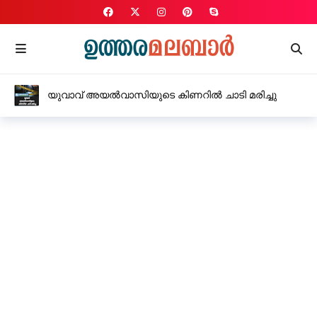
യുവാവ് അയൽവാസിയുടെ കിണറിൽ ചാടി മരിച്ചു