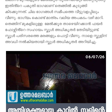
ഇതിൻ്റെ പകുതി ഭാഗമാണ് തെങ്ങിൽ കുടുങ്ങി
കിടക്കുന്നത്. ചില ഭാഗങ്ങൾ സമീപത്തെ വീട്ടുവളപ്പിലും
വീണു. ഭാഗ്യം കൊണ്ട് മാത്രം വലിയ അപകടം വഴി മാറി.
തെങ്ങിന് മുകളിലുള്ള മേൽക്കൂര താഴെയിറക്കാൻ ഫയർ
ഫോഴ്സിൻ്റെ സഹായം സ്കൂൾ അധികൃതർ തേടിയിട്ടുണ്ട്.
സ്കൂൾ പരിസരത്തെ മരങ്ങളും പൊട്ടി വീണു. നാളെ സ്കൂളിന്
അവധി നൽകിയതായി സ്കൂൾ അധികൃതർ അറിയിച്ചു.