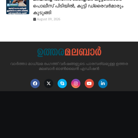
പൊലീസ് പിടിയിൽ, കുട്ടി ഡ്രൈവർമാരും
കുടുങ്ങി
August 09, 2026
വാർത്താ മാധ്യമ രംഗത്ത് വർഷങ്ങളുടെ പാരമ്പര്യമുള്ള ഉത്തര
മലബാർ ഓൺലൈൻ എഡിഷൻ