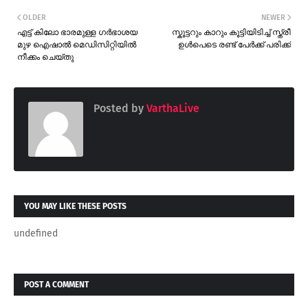
OLDER
NEWER
എട്ട് കിലോ ഭാരമുള്ള ഗർഭാശയ
സ്കൂട്ടറും കാറും കൂട്ടിയിടിച്ച് സ്ത്രീ
മുഴ ഐഷാൽ മെഡിസിറ്റിയിൽ
ഉൾപെടെ രണ്ട് പേർക്ക് പരിക്ക്
നീക്കം ചെയ്തു
Posted by
VarthaLive
YOU MAY LIKE THESE POSTS
undefined
POST A COMMENT