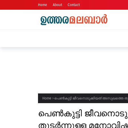
Home
About
Contact
മഴ നാളെ ശനിയാഴ്ച കാസർകോട് ജില
സ്ഥാപനങ്ങൾക്ക് അവധി
Home
പെൺകുട്ടി ജീവനൊടുക്കിയത് അസുഖത്തെ തു
പെൺകുട്ടി ജീവനൊടു
തുടർന്നുള്ള മനോവിഷ