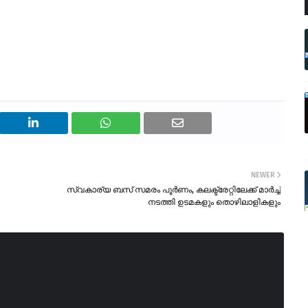
NEWER
സ്വകാര്യ ബസ് സമരം പൂർണം, കലക്ട്രേറ്റിലേക്ക് മാർച്ച്
നടത്തി ഉടമകളും തൊഴിലാളികളും