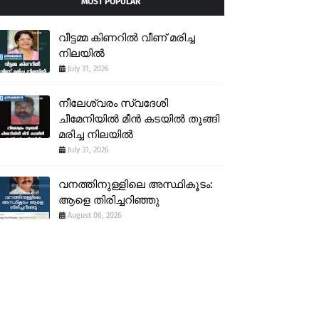
MOST POPULAR
വീട്ടമ്മ കിണറിൽ വീണ് മരിച്ച
നിലയിൽ
July 31, 2026
നീലേശ്വരം സ്വദേശി
ചീമേനിയിൽ മീൻ കടയിൽ തൂങ്ങി
മരിച്ച നിലയിൽ
July 31, 2026
വനത്തിനുള്ളിലെ അസ്ഥികൂടം:
ആളെ തിരിച്ചറിഞ്ഞു
August 06, 2026