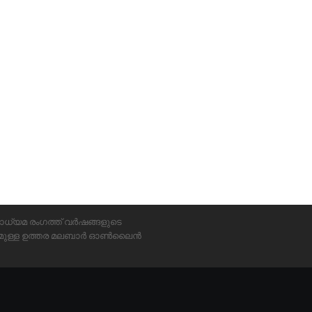
ാധ്യമ രംഗത്ത് വർഷങ്ങളുടെ
്യമുള്ള ഉത്തര മലബാർ ഓൺലൈൻ