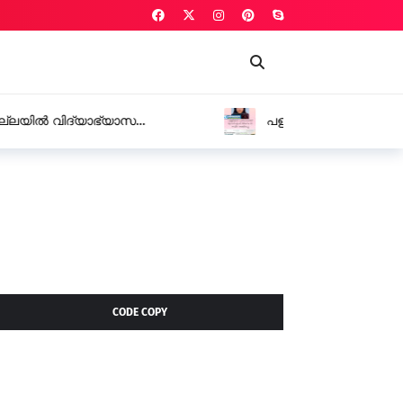
യു.ഡി.എഫ് അംഗം ടി. സമീറ രാജിവച്ചു
CODE COPY