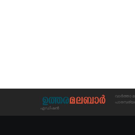
വാർത്താ മ
പാരമ്പര
എഡിഷൻ