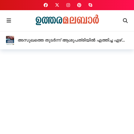
അസുഖത്തെ തുടർന്ന് ആശുപത്രിയിൽ എത്തിച്ച ഏഴ്
വയസുകാരി മരിച്ചു