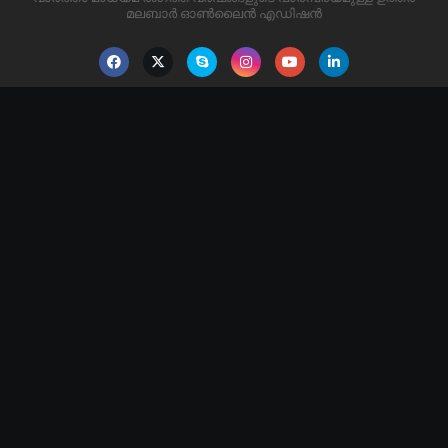
മലബാർ ഓൺലൈൻ എഡിഷൻ