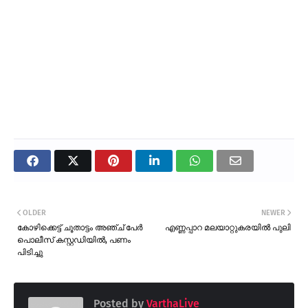
OLDER
NEWER
കോഴിക്കെട്ട് ചൂതാട്ടം അഞ്ച് പേർ
എണ്ണപ്പാറ മലയാറ്റുകരയിൽ പുലി
പൊലീസ് കസ്റ്റഡിയിൽ, പണം
പിടിച്ചു
Posted by
VarthaLive