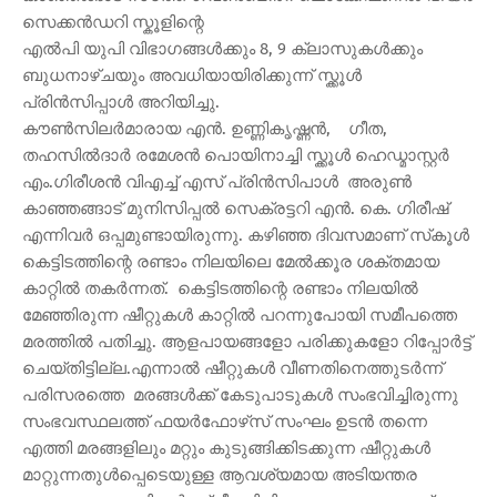
സെക്കൻഡറി സ്കൂളിന്റെ
എൽപി യുപി വിഭാഗങ്ങൾക്കും 8, 9 ക്ലാസുകൾക്കും
ബുധനാഴ്ചയും അവധിയായിരിക്കുന്ന് സ്ക്കൂൾ
പ്രിൻസിപ്പാൾ അറിയിച്ചു.
കൗൺസിലർമാരായ എൻ. ഉണ്ണികൃഷ്ണൻ, ഗീത,
തഹസിൽദാർ രമേശൻ പൊയിനാച്ചി സ്ക്കൂൾ ഹെഡ്മാസ്റ്റർ
എം.ഗിരീശൻ വിഎച്ച് എസ് പ്രിൻസിപാൾ അരുൺ
കാഞ്ഞങ്ങാട് മുനിസിപ്പല്‍ സെക്രട്ടറി എൻ. കെ. ഗിരീഷ്
എന്നിവര്‍ ഒപ്പമുണ്ടായിരുന്നു. കഴിഞ്ഞ ദിവസമാണ് സ്‌കൂള്‍
കെട്ടിടത്തിന്റെ രണ്ടാം നിലയിലെ മേല്‍ക്കൂര ശക്തമായ
കാറ്റില്‍ തകര്‍ന്നത്. കെട്ടിടത്തിന്റെ രണ്ടാം നിലയില്‍
മേഞ്ഞിരുന്ന ഷീറ്റുകള്‍ കാറ്റില്‍ പറന്നുപോയി സമീപത്തെ
മരത്തില്‍ പതിച്ചു. ആളപായങ്ങളോ പരിക്കുകളോ റിപ്പോര്‍ട്ട്
ചെയ്തിട്ടില്ല.എന്നാല്‍ ഷീറ്റുകള്‍ വീണതിനെത്തുടര്‍ന്ന്
പരിസരത്തെ മരങ്ങള്‍ക്ക് കേടുപാടുകള്‍ സംഭവിച്ചിരുന്നു
സംഭവസ്ഥലത്ത് ഫയര്‍ഫോഴ്‌സ് സംഘം ഉടന്‍ തന്നെ
എത്തി മരങ്ങളിലും മറ്റും കുടുങ്ങിക്കിടക്കുന്ന ഷീറ്റുകള്‍
മാറ്റുന്നതുള്‍പ്പെടെയുള്ള ആവശ്യമായ അടിയന്തര