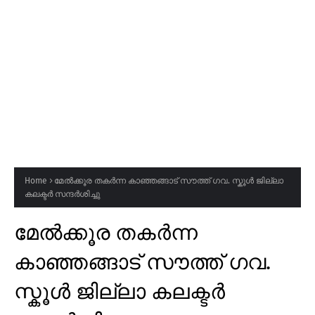
Home
മേൽക്കൂര തകർന്ന കാഞ്ഞങ്ങാട് സൗത്ത് ഗവ. സ്കൂൾ ജില്ലാ
കലക്ടർ സന്ദർശിച്ചു
മേൽക്കൂര തകർന്ന
കാഞ്ഞങ്ങാട് സൗത്ത് ഗവ.
സ്കൂൾ ജില്ലാ കലക്ടർ