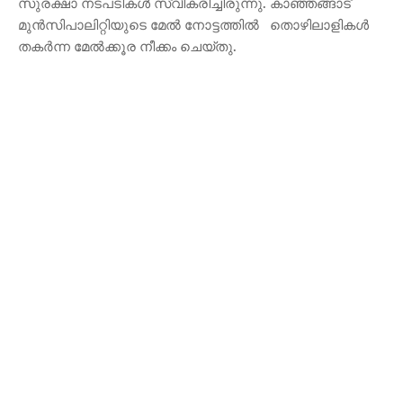
സുരക്ഷാ നടപടികള്‍ സ്വീകരിച്ചിരുന്നു. കാഞ്ഞങ്ങാട്
മുൻസിപാലിറ്റിയുടെ മേൽ നോട്ടത്തിൽ തൊഴിലാളികൾ
തകർന്ന മേൽക്കൂര നീക്കം ചെയ്തു.