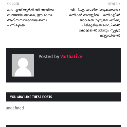
OLDER
NEWER
കെ.എസ്.ആർ.ടി.സി ബസിലെ
സി.പി.എം ഓഫീസ് ആക്രമണം:
സൗജന്യ യാത്ര, ഈ മാസം
പ്രതികൾ അറസ്റ്റിൽ, പ്രതികളിൽ
ആറിന് സ്വകാര്യ ബസ്
ഒരാൾക്ക് ഗുരുതര പരിക്ക്,
പണിമുടക്ക്
പിടികൂടിയത് മെഡിക്കൽ
കോളേജിൽ നിന്നും, സ്കൂട്ടർ
കസ്റ്റഡിയിൽ
Posted by
VarthaLive
YOU MAY LIKE THESE POSTS
undefined