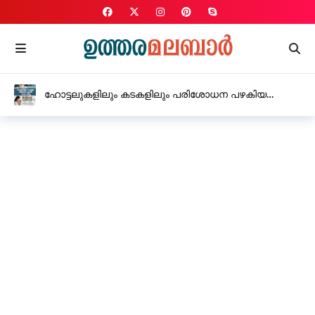
ഹോട്ടലുകളിലും കടകളിലും പരിശോധന പഴകിയ
മാംസം പിടിച്ചു