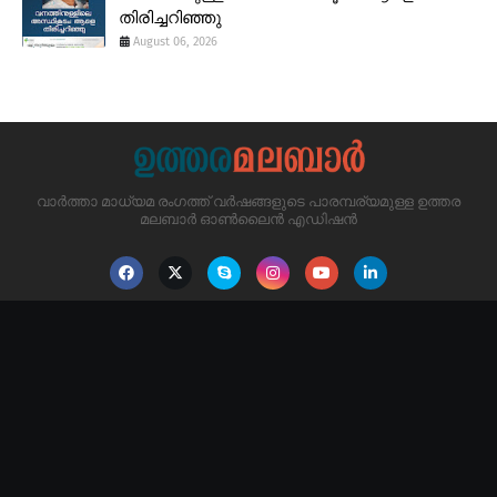
തിരിച്ചറിഞ്ഞു
August 06, 2026
വാർത്താ മാധ്യമ രംഗത്ത് വർഷങ്ങളുടെ പാരമ്പര്യമുള്ള ഉത്തര
മലബാർ ഓൺലൈൻ എഡിഷൻ