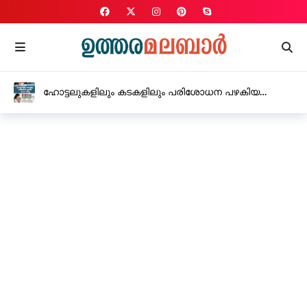
ഹോട്ടലുകളിലും കടകളിലും പരിശോധന പഴകിയ
മാംസം പിടിച്ചു