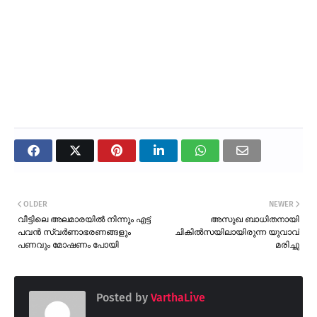
OLDER
NEWER
വീട്ടിലെ അലമാരയിൽ നിന്നും എട്ട്
അസുഖ ബാധിതനായി
പവൻ സ്വർണാഭരണങ്ങളും
ചികിൽസയിലായിരുന്ന യുവാവ്
പണവും മോഷണം പോയി
മരിച്ചു
Posted by
VarthaLive