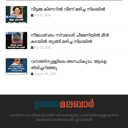
വീട്ടമ്മ കിണറിൽ വീണ് മരിച്ച നിലയിൽ
July 31, 2026
നീലേശ്വരം സ്വദേശി ചീമേനിയിൽ മീൻ
കടയിൽ തൂങ്ങി മരിച്ച നിലയിൽ
July 31, 2026
വനത്തിനുള്ളിലെ അസ്ഥികൂടം: ആളെ
തിരിച്ചറിഞ്ഞു
August 06, 2026
വാർത്താ മാധ്യമ രംഗത്ത് വർഷങ്ങളുടെ പാരമ്പര്യമുള്ള ഉത്തര
മലബാർ ഓൺലൈൻ എഡിഷൻ