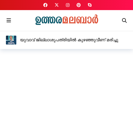
യുവാവ് ജില്ലാശുപത്രിയിൽ കുഴഞ്ഞുവീണ് മരിച്ചു