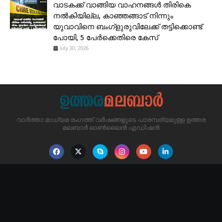
വാടകക്ക് വാങ്ങിയ വാഹനങ്ങൾ തിരികെ
നൽകിയില്ല, കാഞ്ഞങ്ങാട് നിന്നും
യുവാവിനെ ബംഗ്ളുരുവിലേക്ക് തട്ടിക്കൊണ്ട്
പോയി, 5 പേർക്കെതിരെ കേസ്
July 30, 2026
വാർത്താ മാധ്യമ രംഗത്ത് വർഷങ്ങളുടെ പാരമ്പര്യമുള്ള ഉത്തര
മലബാർ ഓൺലൈൻ എഡിഷൻ