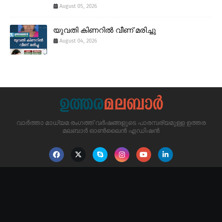
August 05, 2026
യുവതി കിണറിൽ വീണ് മരിച്ചു
August 04, 2026
വാർത്താ മാധ്യമ രംഗത്ത് വർഷങ്ങളുടെ പാരമ്പര്യമുള്ള ഉത്തര
മലബാർ ഓൺലൈൻ എഡിഷൻ