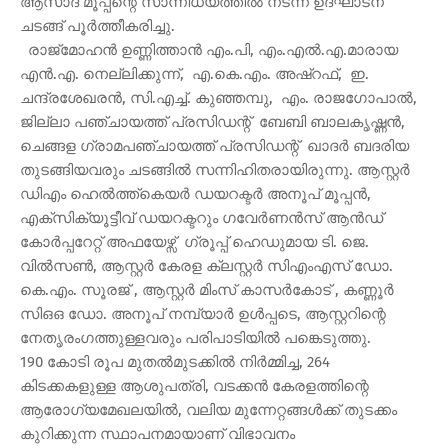
ആസാദ് മൂപ്പന്റെ സാന്നിധ്യത്തിൽ നടന്ന ഉദ്ഘാടന
ചടങ്ങ് പൂർത്തീകരിച്ചു.
രാജ്‌മോഹൻ ഉണ്ണിത്താൻ എം.പി, എം.എൽ.എ.മാരായ
എൻ.എ. നെല്ലിക്കുന്ന്, എ.കെ.എം. അഷ്‌റഫ്, ഇ.
ചന്ദ്രശേഖരൻ, സി.എച്ച്. കുഞ്ഞമ്പു, എം. രാജഗോപാൽ,
ജില്ലാ പഞ്ചായത്ത് പ്രസിഡന്റ് ബേബി ബാലകൃഷ്ണൻ,
ചെങ്ങള ഗ്രാമപഞ്ചായത്ത് പ്രസിഡന്റ് ഖാദർ ബദരിയ
തുടങ്ങിയവരും ചടങ്ങിൽ സന്നിഹിതരായിരുന്നു. ആസ്റ്റർ
ഡിഎം ഹെൽത്ത്‌കെയർ ഡയറക്ടർ അനൂപ് മൂപ്പൻ,
എക്‌സിക്യൂട്ടീവ് ഡയറക്ടറും ഗവേര്‍ണന്‍സ് ആൻഡ്
കോര്‍പ്പറേറ്റ് അഫയേഴ്സ് ഗ്രൂപ്പ് ഹെഡുമായ ടി. ജെ.
വില്‍സണ്‍, ആസ്റ്റർ കേരള ക്ലസ്റ്റർ സിഎംഎസ് ഡോ.
കെ.എം. സൂരജ് , ആസ്റ്റർ മിംസ് കാസർകോട് , കണ്ണൂർ
സിഒഒ ഡോ. അനൂപ് നമ്പ്യാർ ഉൾപ്പടെ, ആസ്റ്ററിന്റെ
നേതൃരംഗത്തുള്ളവരും പരിപാടിയിൽ പങ്കെടുത്തു.
190 കോടി രൂപ മുതൽമുടക്കിൽ നിർമ്മിച്ച, 264
കിടക്കകളുള്ള ആശുപത്രി, വടക്കൻ കേരളത്തിന്റെ
ആരോഗ്യമേഖലയിൽ, വലിയ മുന്നേറ്റങ്ങൾക്ക് തുടക്കം
കുറിക്കുന്ന സ്ഥാപനമായാണ് വിഭാവനം