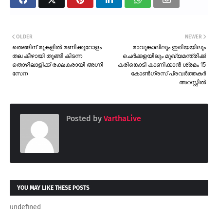
OLDER
NEWER
തെങ്ങിന് മുകളിൽ മണിക്കൂറോളം
മാവുങ്കാലിലും ഇരിയയിലും
തല കീഴായി തൂങ്ങി കിടന്ന
ചെർക്കളയിലും മുഖ്യമന്ത്രിക്ക്
തൊഴിലാളിക്ക് രക്ഷകരായി അഗ്നി
കരിങ്കൊടി കാണിക്കാൻ ശ്രമം 15
സേന
കോൺഗ്രസ് പ്രവർത്തകർ
അറസ്റ്റിൽ
Posted by
VarthaLive
YOU MAY LIKE THESE POSTS
undefined