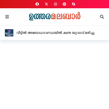
വീട്ടിൽ അബോധാവസ്ഥയിൽ കണ്ട യുവാവ് മരിച്ചു