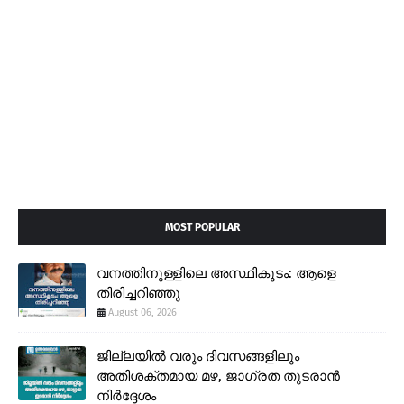
MOST POPULAR
വനത്തിനുള്ളിലെ അസ്ഥികൂടം: ആളെ
തിരിച്ചറിഞ്ഞു
August 06, 2026
ജില്ലയിൽ വരും ദിവസങ്ങളിലും
അതിശക്തമായ മഴ, ജാഗ്രത തുടരാൻ
നിർദ്ദേശം