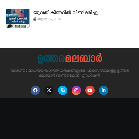
യുവതി കിണറിൽ വീണ് മരിച്ചു
August 04, 2026
വാർത്താ മാധ്യമ രംഗത്ത് വർഷങ്ങളുടെ പാരമ്പര്യമുള്ള ഉത്തര
മലബാർ ഓൺലൈൻ എഡിഷൻ