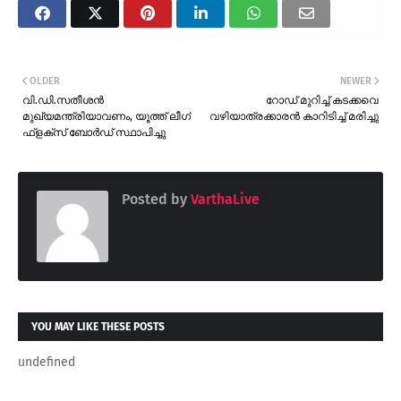
OLDER
NEWER
വി.ഡി.സതീശൻ
റോഡ് മുറിച്ച് കടക്കവെ
മുഖ്യമന്ത്രിയാവണം, യൂത്ത് ലീഗ്
വഴിയാത്രക്കാരൻ കാറിടിച്ച് മരിച്ചു
ഫ്ളക്സ് ബോർഡ് സ്ഥാപിച്ചു
Posted by
VarthaLive
YOU MAY LIKE THESE POSTS
undefined