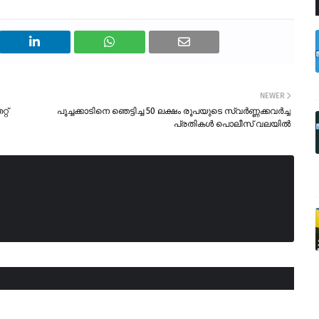
NEWER
്റ്
പൂച്ചക്കാടിനെ ഞെട്ടിച്ച 50 ലക്ഷം രൂപയുടെ സ്വർണ്ണക്കവർച്ച
പ്രതികൾ പൊലീസ് വലയിൽ