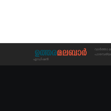
വാർത്താ മ
പാരമ്പര
എഡിഷൻ