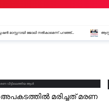
ി നൽകാമെന്ന് പറഞ്ഞ്
ആസ്റ്റർ ഡിഎം ക്വാളിറ്റി 
വളർച്ച
മരണ വീട്ടിലെത്തിയ ആൾ
 അപകടത്തിൽ മരിച്ചത് മരണ