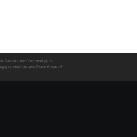
ാധ്യമ രംഗത്ത് വർഷങ്ങളുടെ
്യമുള്ള ഉത്തര മലബാർ ഓൺലൈൻ