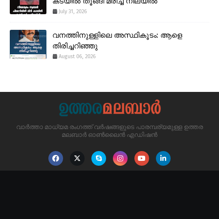
കടയിൽ തൂങ്ങി മരിച്ച നിലയിൽ
July 31, 2026
വനത്തിനുള്ളിലെ അസ്ഥികൂടം: ആളെ
തിരിച്ചറിഞ്ഞു
August 06, 2026
വാർത്താ മാധ്യമ രംഗത്ത് വർഷങ്ങളുടെ പാരമ്പര്യമുള്ള ഉത്തര
മലബാർ ഓൺലൈൻ എഡിഷൻ