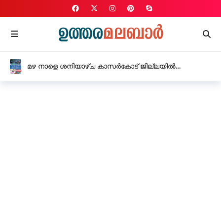
മഴ നാളെ ശനിയാഴ്ച കാസർകോട് ജില്ലയിൽ
വിദ്യാഭ്യാസ സ്ഥാപനങ്ങൾക്ക് അവധി