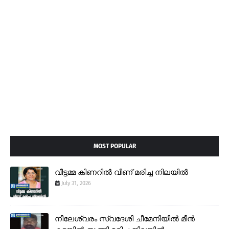
MOST POPULAR
വീട്ടമ്മ കിണറിൽ വീണ് മരിച്ച നിലയിൽ
July 31, 2026
നീലേശ്വരം സ്വദേശി ചീമേനിയിൽ മീൻ