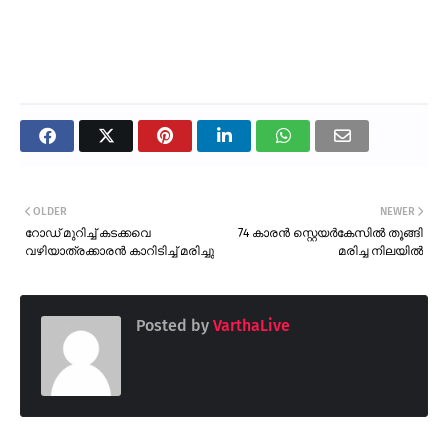
OLDER
NEWER
റോഡ് മുറിച്ച് കടക്കവെ
74 കാരൻ സ്റ്റെയർകേസിൽ തൂങ്ങി
വഴിയാത്രക്കാരൻ കാറിടിച്ച് മരിച്ചു
മരിച്ച നിലയിൽ
Posted by
VarthaLive