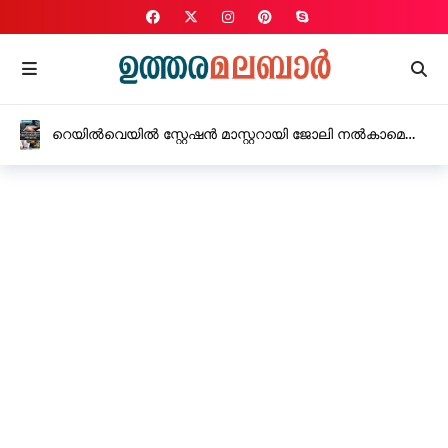
റെയിൽവെയിൽ സ്റ്റേഷൻ മാസ്റ്ററായി ജോലി നൽകാമെന്ന്
പറഞ്ഞ് യുവതിയിൽ നിന്നും 15 ലക്ഷം രൂപ തട്ടി