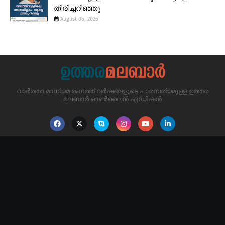
തിരിച്ചറിഞ്ഞു
August 06, 2026
വാർത്താ മാധ്യമ രംഗത്ത് വർഷങ്ങളുടെ പാരമ്പര്യമുള്ള ഉത്തര
മലബാർ ഓൺലൈൻ എഡിഷൻ