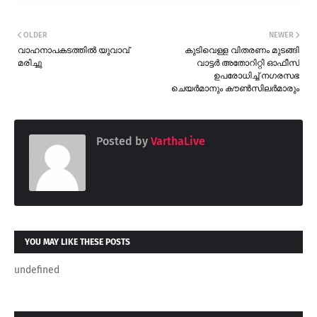
OLDER
NEWER
വാഹനാപകടത്തിൽ യുവാവ്
കുടിവെള്ള വിതരണം മുടങ്ങി
മരിച്ചു
വാട്ടർ അതോറിറ്റി ഓഫീസ്
ഉപരോധിച്ച് നഗരസഭ
ചെയർമാനും കൗൺസിലർമാരും
Posted by
VarthaLive
YOU MAY LIKE THESE POSTS
undefined