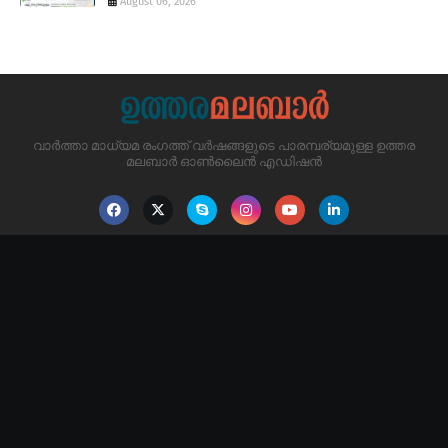
August 06, 2026
വാർത്താ മാധ്യമ രംഗത്ത് വർഷങ്ങളുടെ പാരമ്പര്യമുള്ള ഉത്തര
മലബാർ ഓൺലൈൻ എഡിഷൻ