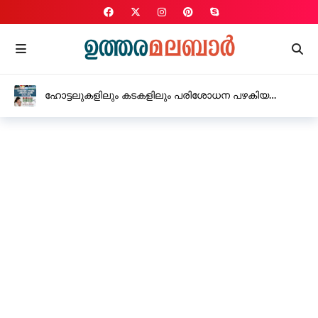
ഹോട്ടലുകളിലും കടകളിലും പരിശോധന പഴകിയ
മാംസം പിടിച്ചു