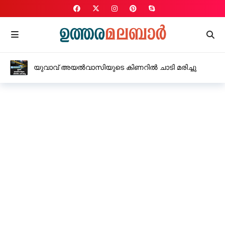
യുവാവ് അയൽവാസിയുടെ കിണറിൽ ചാടി മരിച്ചു