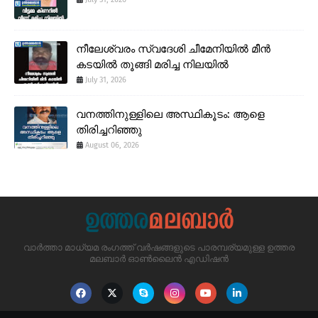
നീലേശ്വരം സ്വദേശി ചീമേനിയിൽ മീൻ
കടയിൽ തൂങ്ങി മരിച്ച നിലയിൽ
July 31, 2026
വനത്തിനുള്ളിലെ അസ്ഥികൂടം: ആളെ
തിരിച്ചറിഞ്ഞു
August 06, 2026
വാർത്താ മാധ്യമ രംഗത്ത് വർഷങ്ങളുടെ പാരമ്പര്യമുള്ള ഉത്തര
മലബാർ ഓൺലൈൻ എഡിഷൻ