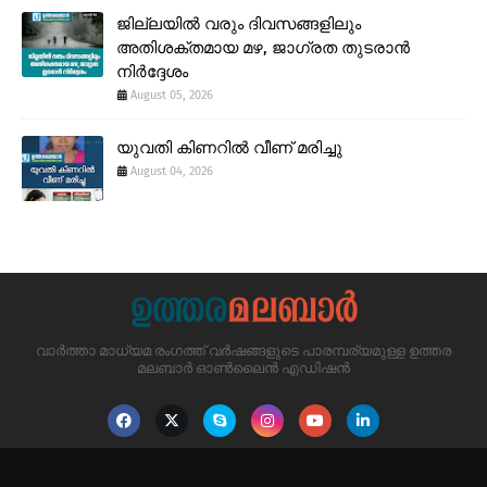
ജില്ലയിൽ വരും ദിവസങ്ങളിലും
അതിശക്തമായ മഴ, ജാഗ്രത തുടരാൻ
നിർദ്ദേശം
August 05, 2026
യുവതി കിണറിൽ വീണ് മരിച്ചു
August 04, 2026
വാർത്താ മാധ്യമ രംഗത്ത് വർഷങ്ങളുടെ പാരമ്പര്യമുള്ള ഉത്തര
മലബാർ ഓൺലൈൻ എഡിഷൻ