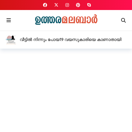
വീട്ടിൽ നിന്നും പോയ19 വയസുകാരിയെ കാണാതായി