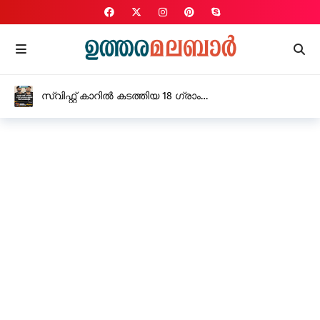
സ്വിഫ്റ്റ് കാറിൽ കടത്തിയ 18 ഗ്രാം
എം.ഡി.എം.എയുമായി രണ്ട് പേർ അറസ്റ്റിൽ