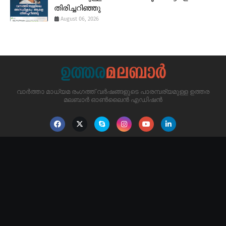
തിരിച്ചറിഞ്ഞു
August 06, 2026
വാർത്താ മാധ്യമ രംഗത്ത് വർഷങ്ങളുടെ പാരമ്പര്യമുള്ള ഉത്തര
മലബാർ ഓൺലൈൻ എഡിഷൻ