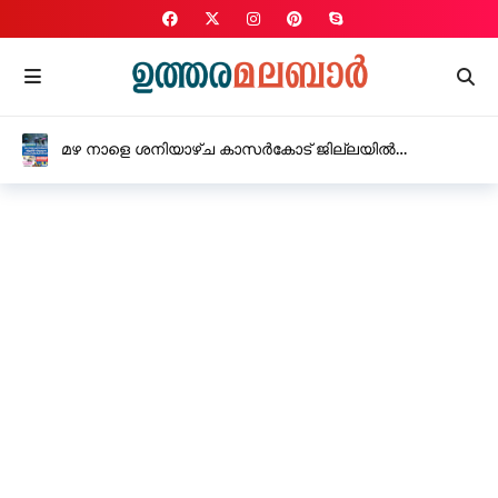
മഴ നാളെ ശനിയാഴ്ച കാസർകോട് ജില്ലയിൽ
വിദ്യാഭ്യാസ സ്ഥാപനങ്ങൾക്ക് അവധി