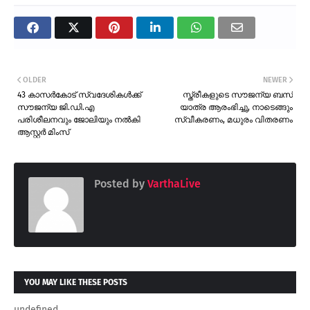
OLDER
NEWER
43 കാസർകോട് സ്വദേശികൾക്ക്
സ്ത്രീകളുടെ സൗജന്യ ബസ്
സൗജന്യ ജി.ഡി.എ
യാത്ര ആരംഭിച്ചു, നാടെങ്ങും
പരിശീലനവും ജോലിയും നൽകി
സ്വീകരണം, മധുരം വിതരണം
ആസ്റ്റർ മിംസ്
Posted by
VarthaLive
YOU MAY LIKE THESE POSTS
undefined