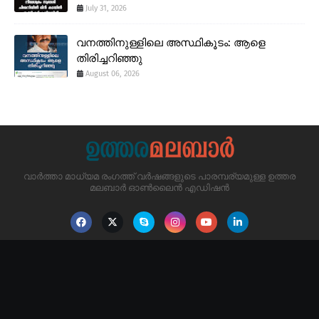
July 31, 2026
വനത്തിനുള്ളിലെ അസ്ഥികൂടം: ആളെ
തിരിച്ചറിഞ്ഞു
August 06, 2026
വാർത്താ മാധ്യമ രംഗത്ത് വർഷങ്ങളുടെ പാരമ്പര്യമുള്ള ഉത്തര
മലബാർ ഓൺലൈൻ എഡിഷൻ