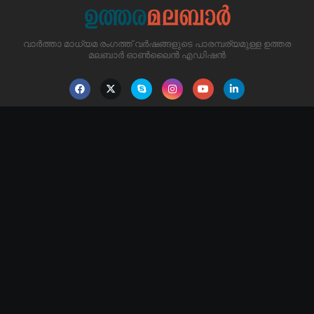
വാർത്താ മാധ്യമ രംഗത്ത് വർഷങ്ങളുടെ പാരമ്പര്യമുള്ള ഉത്തര
മലബാർ ഓൺലൈൻ എഡിഷൻ