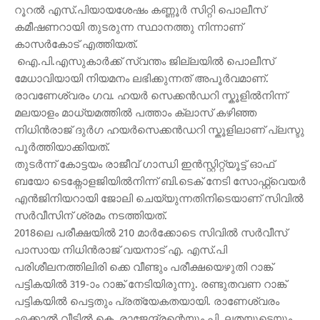
റൂറൽ എസ്.പിയായശേഷം കണ്ണൂർ സിറ്റി പൊലീസ്
കമീഷണറായി തുടരുന്ന സ്ഥാനത്തു നിന്നാണ്
കാസർകോട് എത്തിയത്.
ഐ.പി.എസുകാർക്ക് സ്വന്തം ജില്ലയിൽ പൊലീസ്
മേധാവിയായി നിയമനം ലഭിക്കുന്നത് അപൂർവമാണ്.
രാവണേശ്വരം ഗവ. ഹയർ സെക്കൻഡറി സ്കൂളിൽനിന്ന്
മലയാളം മാധ്യമത്തിൽ പത്താം ക്ലാസ് കഴിഞ്ഞ
നിധിൻരാജ് ദുർഗ ഹയർസെക്കൻഡറി സ്കൂളിലാണ് പ്ലസ്ടു
പൂർത്തിയാക്കിയത്.
തുടർന്ന് കോട്ടയം രാജീവ് ഗാന്ധി ഇൻസ്റ്റിറ്റ്യൂട്ട് ഓഫ്
ബയോ ടെക്നോളജിയിൽനിന്ന് ബി.ടെക് നേടി സോഫ്റ്റ്‌വെയർ
എൻജിനിയറായി ജോലി ചെയ്യുന്നതിനിടെയാണ് സിവിൽ
സർവീസിന് ശ്രമം നടത്തിയത്.
2018ലെ പരീക്ഷയിൽ 210 മാർക്കോടെ സിവിൽ സർവീസ്
പാസായ നിധിൻരാജ് വയനാട് എ. എസ്.പി
പരിശീലനത്തിലിരി ക്കെ വീണ്ടും പരീക്ഷയെഴുതി റാങ്ക്
പട്ടികയിൽ 319-ാം റാങ്ക് നേടിയിരുന്നു. രണ്ടുതവണ റാങ്ക്
പട്ടികയിൽ പെട്ടതും പ്രത്യേകതയായി. രാണേശ്വരം
എക്കാൽ വീട്ടിൽ കെ. രാജേന്ദ്രന്റെയും പി. ലതയുടെയും