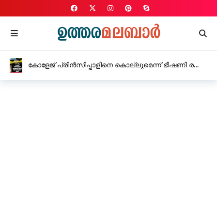
കോളേജ് പ്രിൻസിപ്പാളിനെ കൊല്ലുമെന്ന് ഭീഷണി രണ്ട്
പേർക്കെതിരെ കേസ്