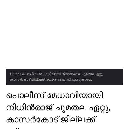
Home
പൊലീസ് മേധാവിയായി നിധിൻരാജ് ചുമതല ഏറ്റു,
കാസർകോട് ജില്ലക്ക് സ്വന്തം ഐ.പി.എസുകാരൻ
പൊലീസ് മേധാവിയായി
നിധിൻരാജ് ചുമതല ഏറ്റു,
കാസർകോട് ജില്ലക്ക്