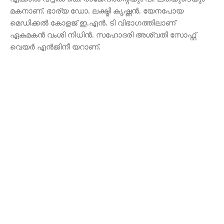
മകനാണ്. ഭാര്യ ഡോ. ലക്ഷ്മി കൃഷ്ണൻ. യേനപോയ
മെഡിക്കൽ കോളജ് ഇ.എൻ. ടി വിഭാഗത്തിലാണ്
ഏകമകൻ വംശി നിധിൻ. സഹോദരി അശ്വതി സോഫ്റ്റ്
വെയർ എൻജിനീ യറാണ്.